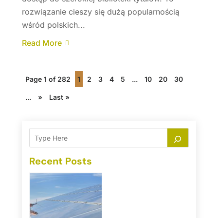
rozwiązanie cieszy się dużą popularnością
wśród polskich...
Read More
Page 1 of 282
1
2
3
4
5
...
10
20
30
...
»
Last »
Recent Posts