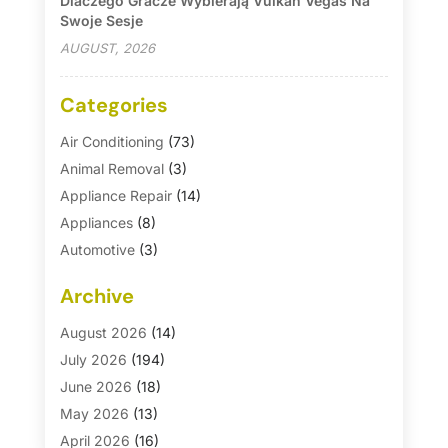
Dlaczego Gracze Wybierają Vulkan Vegas Na
Swoje Sesje
AUGUST, 2026
Categories
Air Conditioning
(73)
Animal Removal
(3)
Appliance Repair
(14)
Appliances
(8)
Automotive
(3)
Automotive Parts Store
(1)
Archive
Basement Remodeling
(6)
Bath And Shower
(4)
August 2026
(14)
Bathroom Makeover
(1)
July 2026
(194)
Bathroom Remodeler
(5)
June 2026
(18)
Bathroom Remodeling
(26)
May 2026
(13)
Blinds
(1)
April 2026
(16)